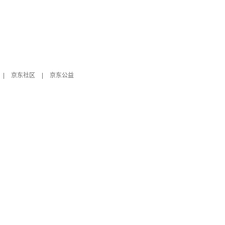
|
京东社区
|
京东公益