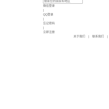
微信登录
|
QQ登录
|
忘记密码
|
立即注册
关于我们
|
联系我们
|