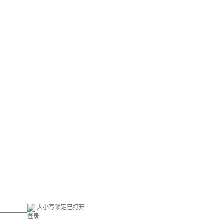
大小写锁定已打开
登录