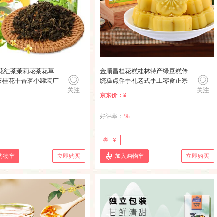
桂花红茶茉莉花茶花草
金顺昌桂花糕桂林特产绿豆糕传
茶桂花干香茗小罐装广
统糕点伴手礼老式手工零食正宗
关注
关注
 桂花绿茶25g
广西茶点心 【传统经典】原味
京东价：
¥
桂花糕220g
%
好评率：
%
券
¥
购物车
立即购买
加入购物车
立即购买