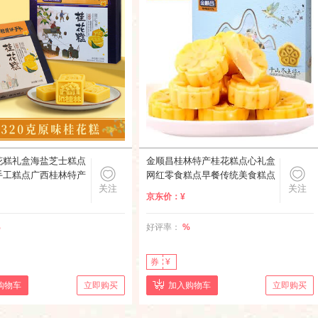
花糕礼盒海盐芝士糕点
金顺昌桂林特产桂花糕点心礼盒
手工糕点广西桂林特产
网红零食糕点早餐传统美食糕点
关注
关注
 原味 桂花糕1盒
桂花伴手礼 桂花糕 海盐芝士礼
京东价：
¥
盒320g
%
好评率：
%
券
¥
购物车
立即购买
加入购物车
立即购买