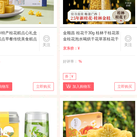
林特产桂花糕点心礼盒
金顺昌 桂花干30g 桂林干桂花茶
糕点早餐传统美食糕点
金桂花泡水喝烘干花草茶桂花干
关注
关注
礼 桂花糕原味礼盒
花食用 桂花干30g*1瓶
京东价：
¥
%
好评率：
%
券
¥
购物车
立即购买
加入购物车
立即购买