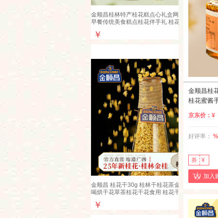
金顺昌桂林特产桂花糕点心礼盒网红零食糕点
早餐传统美食糕点桂花伴手礼 桂花糕原味礼
盒320g
￥
金顺昌桂
桂花蜜酱
食用礼盒装
京东价：
¥
好评率：
券
¥
加入
金顺昌 桂花干30g 桂林干桂花茶金桂花泡水
喝烘干花草茶桂花干花食用 桂花干30g*1瓶
￥