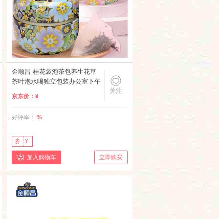
金顺昌 桂花袋泡茶包养生花草
茶叶泡水喝独立包装办公室下午
关注
茶 桂花红茶 袋泡30g
京东价：
¥
好评率：
%
券
¥
加入购物车
立即购买