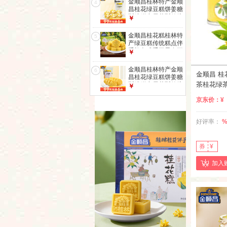
金顺昌桂林特产金顺
4
昌桂花绿豆糕饼姜糖
酥糖糕点雪花酥传统
￥
美食小吃零食 雪花
酥160g
金顺昌桂花糕桂林特
5
产绿豆糕传统糕点伴
手礼老式手工零食正
￥
宗广西茶点心 【控
糖推荐】低糖桂花糕
金顺昌桂林特产金顺
6
220g
金顺昌 
昌桂花绿豆糕饼姜糖
茶桂花绿
酥糖糕点雪花酥传统
￥
美食小吃零食 桂花
西桂林特色
糕160g
京东价：
¥
好评率：
券
¥
加入