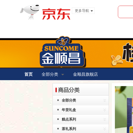
更多导航
服装城
食品
金融
首页
全部分类
金顺昌旗舰店
全部分类
年货礼盒
糕点系列
茶礼系列