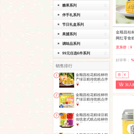
糖果系列
伴手礼系列
节日礼盒系列
金顺昌桂
果脯系列
网红零食
调味品系列
桂花伴手
京东价：
¥
320g
99元任选6件系列
好评率：
销售排行
券
¥
金顺昌桂花糕桂林特
1
产绿豆糕传统糕点伴
手礼老式手工零食正
加入
￥
宗广西茶点心 【传
统经典】原味桂花糕
金顺昌桂花糕桂林特
2
220g
产绿豆糕传统糕点伴
手礼老式手工零食正
￥
宗广西茶点心 桂花
糕4口味【220g*4
金顺昌桂花糕绿豆糕
3
盒】
传统老式糕点桂林特
产零食小吃下午茶甜
￥
点心 四口味套装4盒
×160g