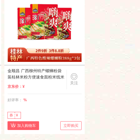
金顺昌 广西柳州特产螺蛳粉袋
装桂林米粉方便速食面粉米线米
关注
粉 螺蛳粉388g x3包
京东价：
¥
好评率：
%
券
¥
加入购物车
立即购买