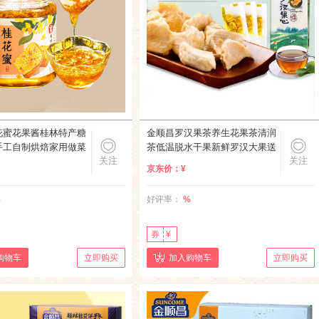
花蜜花果酱桂林特产糖
金顺昌罗汉果茶养生花果茶清润
手工自制烘焙家用做菜
茶低温脱水干果新鲜罗汉大果送
关注
关注
 桂花蜜208g
礼桂林特产 罗汉果芯茶60g×1盒
京东价：
¥
装
%
好评率：
%
券
¥
购物车
立即购买
加入购物车
立即购买