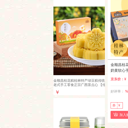
金顺昌桂
奶黄软心
伴手礼盒装
京东价：
¥
金顺昌桂花糕桂林特产绿豆糕传统糕点伴手礼
320g礼盒
老式手工零食正宗广西茶点心 【传统经典】
原味桂花糕220g
好评率：
￥
券
¥
加入