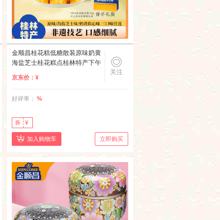
金顺昌桂花糕低糖散装原味奶黄
海盐芝士桂花糕点桂林特产下午
关注
茶解馋零食 原味桂花糕
京东价：
¥
1000g【约36个】
好评率：
%
券
¥
加入购物车
立即购买