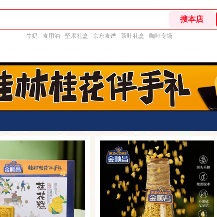
牛奶
食用油
坚果礼盒
京东食谱
茶叶礼盒
咖啡专场